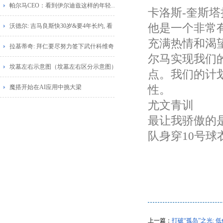
帕尔马CEO：看到伊尔迪兹这样的年轻球员
卡洛斯-奎斯
他是一个非常
沃德尔: 吉马良斯快30岁&要4年长约, 看
充满热情和渴
拉基蒂奇: 拜仁要尽努力签下武什科维奇
尔马实现我们
坟墓左右示意图（坟墓左右区分示意图）
点。我们的计
魔搭开始在AI应用中挑大梁
性。
尤文青训
最让我骄傲的
队身穿10号球
上一篇：
打破“孤岛”之光: